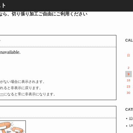
スト
なら、切り張り加工ご自由にご利用ください
CAL
ク
日
2
9
16
がない場合に表示されます。
23
れると非表示に戻ります。
30
ー
になると常に非表示になります。
CAT
絵
U