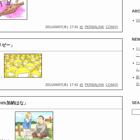
ARC
2
2011/04/07(木)
17:41
絵
PERMALINK
COM(0)
NEW
リゼー」
た
こ
た
ん
ー」
匿
合
2011/04/07(木)
17:41
絵
PERMALINK
COM(0)
ith加納はな」
SEA