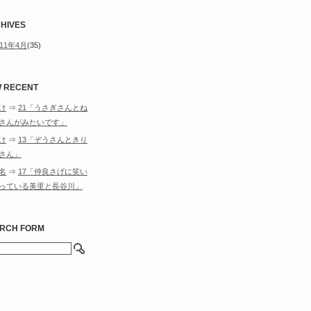
HIVES
011年4月
(35)
 RECENT
け
⇒
21「うさぎさんとね
さんがみたいです」
け
⇒
13「ぞうさんときり
さん」
名
⇒
17「仲良さげに笑い
っている美里と長谷川」
RCH FORM