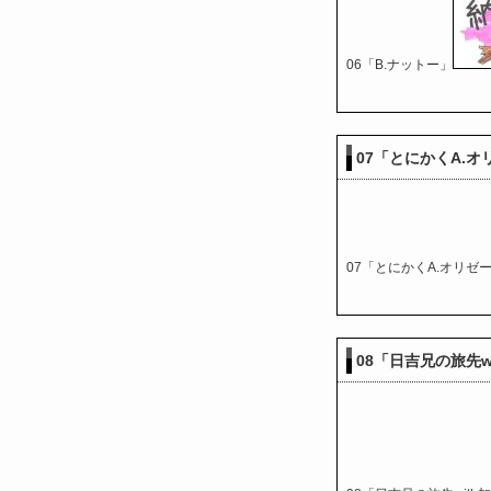
06「B.ナットー」
07「とにかくA.オ
07「とにかくA.オリゼ
08「日吉兄の旅先w