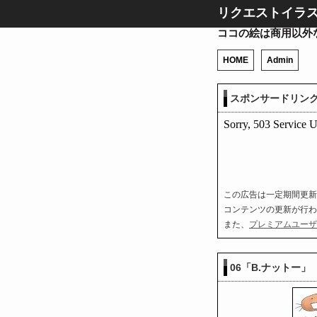
リクエストイラ
ココの絵は商用以外
HOME
Admin
スポンサードリン
この広告は一定期間更新
コンテンツの更新が行わ
また、
プレミアムユーザ
06「B.ナットー」