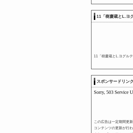
11「樹慶蔵とL.ヨ
11「樹慶蔵とL.ヨグル
スポンサードリン
この広告は一定期間更新
コンテンツの更新が行わ