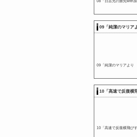
08「日吉兄の旅先with
09「純潔のマリア
09「純潔のマリアより
10「高速で反復横
10「高速で反復横飛び